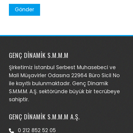
GENÇ DINAMIK S.M.M.M
Şirketimiz İstanbul Serbest Muhasebeci ve
Mali Müşavirler Odasına 22964 Büro Sicil No
ile kayıtlı bulunmaktadır. Genç Dinamik
S.M.M.M. A.Ş. sektöründe büyük bir tecrübeye
sahiptir.
GENÇ DINAMIK S.M.M.M A.Ş.
0 212 852 52 05